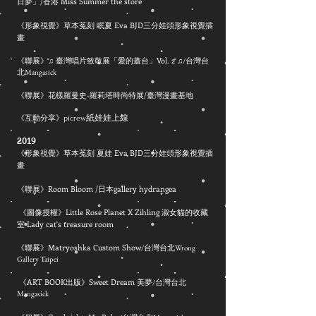
日夢」/香港 Miss Summer the store
《形象視覺》草本菟刻 眠夏 Eva BJD三分娃頭形象視覺插
畫
《聯展》♫ 臺灣唱片致敬展「愛的蓋台」Vol. 2 ♫
/
台灣台
北Mangasick
《聯展》
花樣羅曼史-羅莉塔時尚特展/
臺灣漫畫基地
picrew紙娃娃上線
《互動分享》
2019
《形象視覺》草本菟刻 夏娃 Eva BJD三分娃頭形象視覺插
畫
《聯展》Room Bloom /日本gallery hydrangea
《圖像授權》Little Rose Planet X Zihling 淑女貓的收藏
室 Lady cat's treasure room
《聯展》Matryoshka Custom Show
/台灣台北Wrong
Gallery Taipei
《ART BOOK出版》Sweet Dream 美夢
/
台灣台北
Mangasick