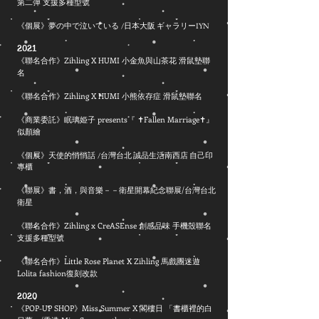
第二彈 支援多種型號
《個展》夢の中で泣いている
/日本大阪
ギャラリーIYN
2021
《聯名合作》Zihling X HUMI 小金魚與山茶花 滑鼠墊聯
名
《聯名合作》Zihling X HUMI 小熊依存症 滑鼠墊聯名
《商業委託》眠璃姫子 presents『 ✝️Fallen Marriage✝️』
似顏繪
《個展》天使的悄悄話
/
台灣台北 誠品生活南西店 自己印
專櫃
《聯展》書，酒，與音樂－－衛星開幕紀念聯展/台灣台北
衛星
《聯名合作》Zihling x CreASEnse 創感品味 手機殼聯名
支援多種型號
《聯名合作》
Little Rose Planet X Zihling 馬戲團迷遊
Lolita fashion復刻改款
2020
《POP-UP SHOP》Miss Summer X 閣樓日 「書櫃裡的白