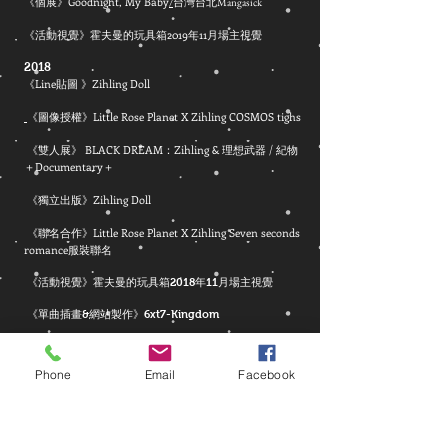
《個展》Goodnight, My Baby
/
台灣台北Mangasick
《活動視覺》霍夫曼的玩具箱2019年11月場主視覺
2018
《Line貼圖 》Zihling Doll
《圖像授權》Little Rose Planet X Zihling COSMOS tighs
《雙人展》 BLACK DREAM：Zihling & 理想武器 / 紀物
＋Documentary＋
《獨立出版》Zihling Doll
《聯名合作》
Little Rose Planet X Zihling Seven seconds
romance服裝聯名
《活動視覺》
霍夫曼的玩具箱2018年11月場主視覺
《單曲插畫&網站製作》6xt7-Kingdom
《專輯插畫》IRUMA RIOKA-Gateau Chocolat
Catharsis
Phone
Email
Facebook
2017
《聯展》Alice 2017 /六本木ストライプスペース
《聯名合作》
Little Rose Planet X Zihling Curiouser