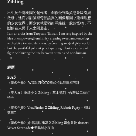
​Zihling
出生於台灣桃園的創作者。創作受到陰柔意象吸引與
啟發，進而以甜膩裡帶點詭異的圖像氛圍，建構理想
的少女世界，而少女就是猶如洋娃娃一般的怪物，不
斷的在人與非人之間遊走。
I am an artist from Taoyuan, Taiwan. I am very inspired by the
idea of empowered femininity, creating sweet ambience but
with a bit a twisted darkness. by creating an ideal girly world,
but the youthful girl in it is not quite a girl but a creature of
figurine blurring the line between human and non-human.
經歷
2025
《聯名合作》 WINK PHOTO韓式拍貼館圖框設計
《雙人展》重縫少女 Zihling × 草本菟刻
/台灣 駁二藝術
特區
​《聯名合作》ViewFinder X Zihling Ribbon Party – 寬版
落肩T
《聯名合作》好憶甜點 H&E X Zihling 鐵盒餅乾 dessert
Velvet Serenade◆天鵝絨小夜曲