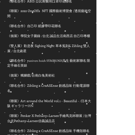
《聯名合作》ABIS 亞比斯醫用口罩印花聯名
《聯展》2022 OneOffs NFT 國際藝術博覽會 /透視藝術空
間
《聯名合作》自己印 紙膠帶印花聯名
《個展》學院女子圖錄
/
台北 誠品生活南西店 自己印專櫃
《雙人展》歎息夜 Sighing Night 草本菟刻& Zihling 雙人
展
/ 台北衛星
《聯名合作》yunivers hsieh SYMBIOSIS共生 藝術家聯名 限
定手繪石英錶
《個展》獨腳戲/台南白兔美術社
《聯名合作》Zihling x CreASEnse 創感品味 行動電源聯
名
《聯展》
Art around the World vol.1 - Beautiful -
/日本大
阪
ギャラリーIYN
《聯展》Penker X Pethany+Larsen手繪馬克杯聯展 /台灣
台北Pethany+Larsen信義誠品店
《聯名合作》Zihling x CreASEnse 創感品味 手機殼聯名