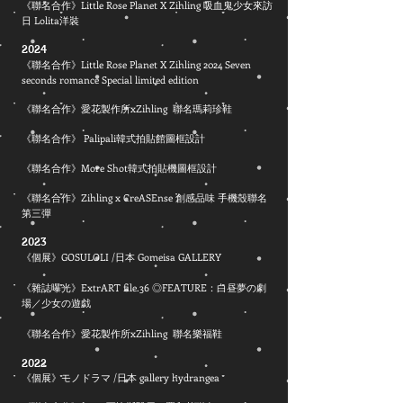
《聯名合作》Little Rose Planet X Zihling 吸血鬼少女來訪
日 Lolita洋裝
2024
《聯名合作》Little Rose Planet X Zihling 2024 Seven
seconds romance Special limited edition
《
聯名合作》愛花製作所xZihling 聯名瑪莉珍鞋
《聯名合作》 Palipali韓式拍貼館圖框設計
《聯名合作》More Shot韓式拍貼機圖框設計
《聯名合作》Zihling x CreASEnse 創感品味 手機殼聯名
第三彈
2023
《個展》GOSULOLI /日本 Gomeisa GALLERY
《雜誌曝光》ExtrART file.36 ◎FEATURE：白昼夢の劇
場／少女の遊戯
《
聯名合作》愛花製作所xZ
ihling 聯名樂福鞋
2022
《個展》モノドラマ /日本 gallery hydrangea